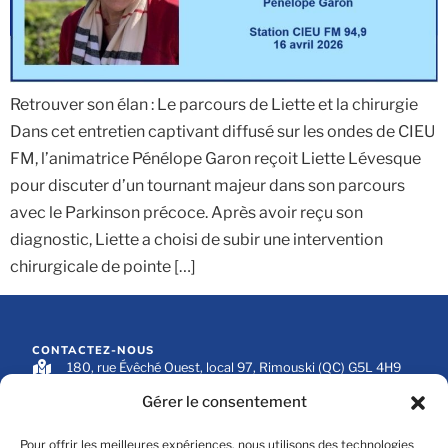
Retrouver son élan : Le parcours de Liette et la chirurgie
Dans cet entretien captivant diffusé sur les ondes de CIEU
FM, l’animatrice Pénélope Garon reçoit Liette Lévesque
pour discuter d’un tournant majeur dans son parcours
avec le Parkinson précoce. Après avoir reçu son
diagnostic, Liette a choisi de subir une intervention
chirurgicale de pointe […]
CONTACTEZ-NOUS
180, rue Évêché Ouest, local 97, Rimouski (QC) G5L 4H9
418 722-0600
Gérer le consentement
info@parkinsonbsl.ca
Pour offrir les meilleures expériences, nous utilisons des technologies